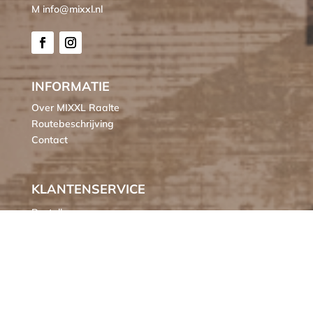
M info@mixxl.nl
INFORMATIE
Over MIXXL Raalte
Routebeschrijving
Contact
KLANTENSERVICE
Bestellen
Verzendkosten
Ruilen of retourneren
Klachten
Algemene voorwaarden
Cookieverklaring MIXXL