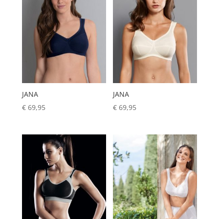
JANA
JANA
€
69,95
€
69,95