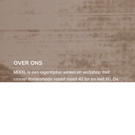
OVER ONS
MIXXL is een eigentijdse winkel en webshop met
casual damesmode vanaf maat 42 tot en met 60. De
winkel van MIXXL, gespecialiseerd in grote maten, is
gevestigd in Raalte (Overijssel).
De Waag 47
8102 CK Raalte
T 0572 – 364147
M info@mixxl.nl