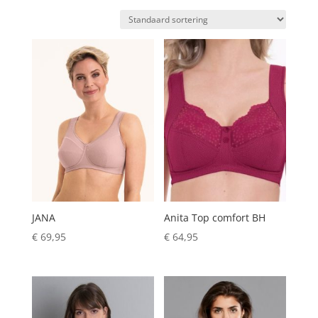
JANA
Anita Top comfort BH
€
69,95
€
64,95