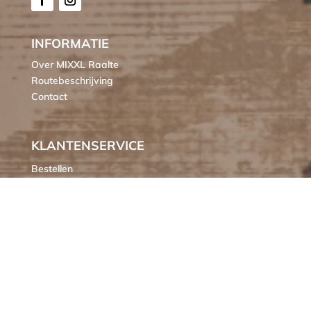
INFORMATIE
Over MIXXL Raalte
Routebeschrijving
Contact
KLANTENSERVICE
Bestellen
Verzendkosten
Ruilen of retourneren
Klachten
Algemene voorwaarden
Cookieverklaring MIXXL