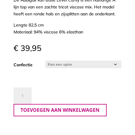
De Abbigail van Base Level Curvy is een halflange A
lijn top van een zachte tricot viscose mix. Het model
heeft een ronde hals en zijsplitten aan de onderkant.
Lengte 82,5 cm
Materiaal: 94% viscose 6% elasthan
€
39,95
Confectie
Base
Level
Curvy
TOEVOEGEN AAN WINKELWAGEN
top
Abbigail
aantal