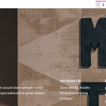
1
2
INFORMATIE
met casual damesmode vanaf
Over MIXXL Raalte
specialiseerd in grote maten,
Routebeschrijving
Contact