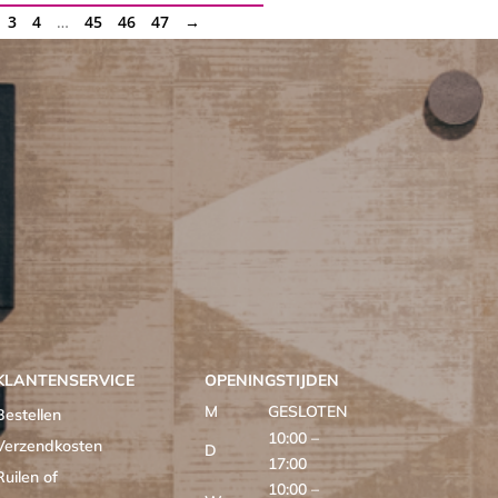
3
4
…
45
46
47
→
KLANTENSERVICE
OPENINGSTIJDEN
M
GESLOTEN
Bestellen
10:00 –
Verzendkosten
D
17:00
Ruilen of
10:00 –