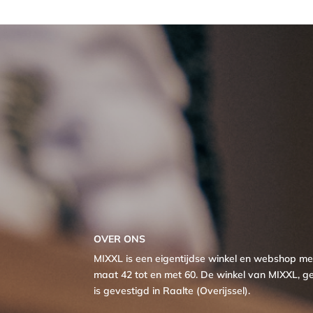
OVER ONS
MIXXL is een eigentijdse winkel en webshop 
maat 42 tot en met 60. De winkel van MIXXL, ge
is gevestigd in Raalte (Overijssel).