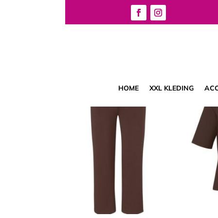
Home
/ Producten
Resultaat 1–12 van de 562 resultaten wordt g
HOME
XXL KLEDING
ACC