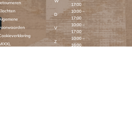
W
retourneren
17:00
Klachten
10:00 –
D
17:00
Algemene
10:00 –
voorwaarden
V
17:00
Cookieverklaring
10:00 –
Z
MIXXL
16:00
Z
GESLOTEN
ONLINE
24/7