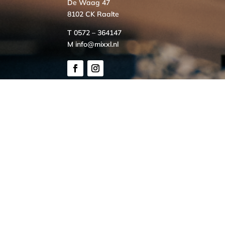
De Waag 47
8102 CK Raalte
T 0572 – 364147
M info@mixxl.nl