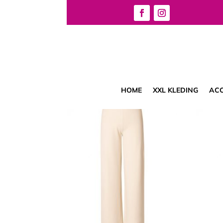
Home
/
Broek
/
Broek
/ Pagina 7
Broek
Resultaat 73–84 van de 94 resultaten wordt g
HOME
XXL KLEDING
ACC