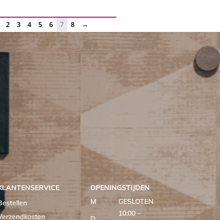
2
3
4
5
6
7
8
→
KLANTENSERVICE
OPENINGSTIJDEN
M
GESLOTEN
Bestellen
10:00 –
Verzendkosten
D