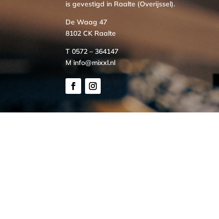
is gevestigd in Raalte (Overijssel).
De Waag 47
8102 CK Raalte
T 0572 – 364147
M info@mixxl.nl