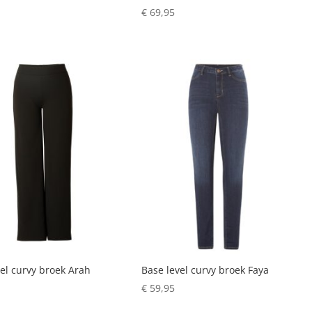
€
69,95
el curvy broek Arah
Base level curvy broek Faya
€
59,95