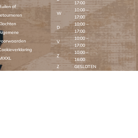
17:00
Ruilen of
10:00 –
W
retourneren
17:00
Klachten
10:00 –
D
17:00
Algemene
10:00 –
voorwaarden
V
17:00
Cookieverklaring
10:00 –
Z
MIXXL
16:00
Z
GESLOTEN
ONLINE
24/7