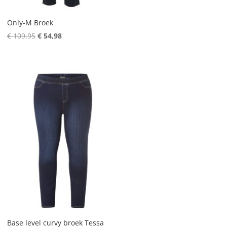
Only-M Broek
Oorspronkelijke
Huidige
€
109,95
€
54,98
prijs
prijs
was:
is:
€ 109,95.
€ 54,98.
Base level curvy broek Tessa