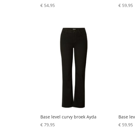
€
54,95
€
59,95
Base level curvy broek Ayda
Base lev
€
79,95
€
59,95