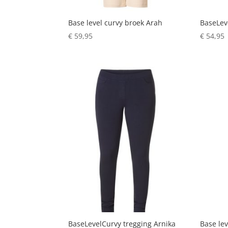
Base level curvy broek Arah
BaseLev
€
59,95
€
54,95
BaseLevelCurvy tregging Arnika
Base lev