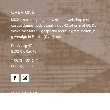
OVER ONS
MIXXL is een eigentijdse winkel en webshop met
casual damesmode vanaf maat 42 tot en met 60. De
winkel van MIXXL, gespecialiseerd in grote maten, is
gevestigd in Raalte (Overijssel).
De Waag 47
8102 CK Raalte
T 0572 – 364147
M info@mixxl.nl
INFORMATIE
Over MIXXL Raalte
Routebeschrijving