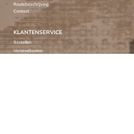
Routebeschrijving
Contact
KLANTENSERVICE
Bestellen
Verzendkosten
Ruilen of retourneren
Klachten
Algemene voorwaarden
Cookieverklaring MIXXL
OPENINGSTIJDEN
M
GESLOTEN