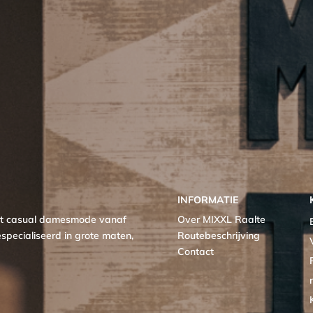
INFORMATIE
met casual damesmode vanaf
Over MIXXL Raalte
specialiseerd in grote maten,
Routebeschrijving
Contact