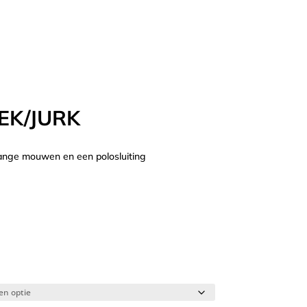
EK/JURK
lange mouwen en een polosluiting
nkelijke
Huidige
prijs
is:
.
€ 34,98.