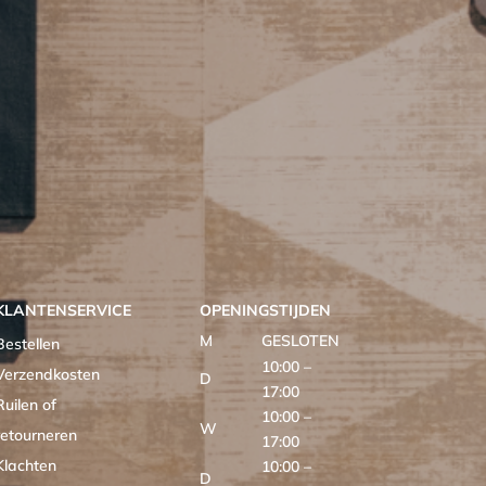
KLANTENSERVICE
OPENINGSTIJDEN
M
GESLOTEN
Bestellen
10:00 –
Verzendkosten
D
17:00
Ruilen of
10:00 –
W
retourneren
17:00
Klachten
10:00 –
D