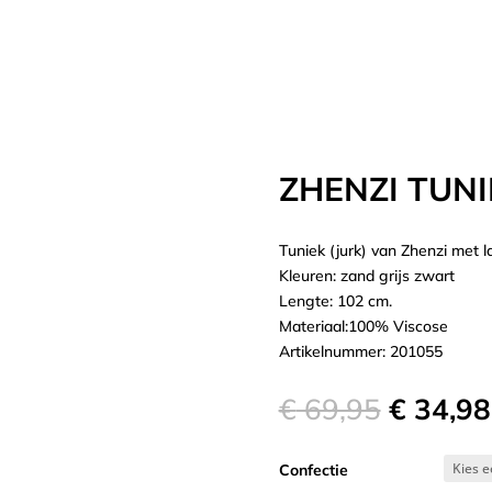
ZHENZI TUNI
Tuniek (jurk) van Zhenzi met 
Kleuren: zand grijs zwart
Lengte: 102 cm.
Materiaal:100% Viscose
Artikelnummer: 201055
Oorspro
€
69,95
€
34,98
prijs
was:
Confectie
€ 69,95