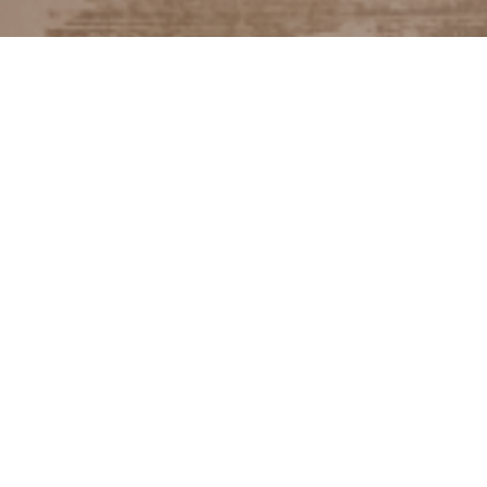
KLANTENSERVICE
Bestellen
Verzendkosten
Ruilen of retourneren
Klachten
Algemene voorwaarden
Cookieverklaring MIXXL
OPENINGSTIJDEN
M
GESLOTEN
D
10:00 – 17:00
W
10:00 – 17:00