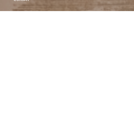
KLANTENSERVICE
Bestellen
Verzendkosten
Ruilen of retourneren
Klachten
Algemene voorwaarden
Cookieverklaring MIXXL
OPENINGSTIJDEN
M
GESLOTEN
D
10:00 – 17:00
W
10:00 – 17:00