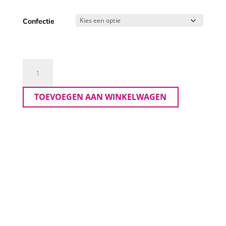
prijs
prijs
was:
is:
Confectie
€ 99,95.
€ 49,98.
Yest
Curve
Jurk
TOEVOEGEN AAN WINKELWAGEN
Roos
aantal