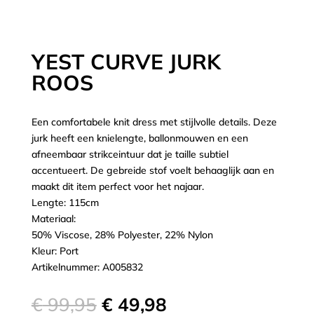
YEST CURVE JURK
ROOS
Een comfortabele knit dress met stijlvolle details. Deze
jurk heeft een knielengte, ballonmouwen en een
afneembaar strikceintuur dat je taille subtiel
accentueert. De gebreide stof voelt behaaglijk aan en
maakt dit item perfect voor het najaar.
Lengte: 115cm
Materiaal:
50% Viscose, 28% Polyester, 22% Nylon
Kleur: Port
Artikelnummer: A005832
Oorspronkelijke
Huidige
€
99,95
€
49,98