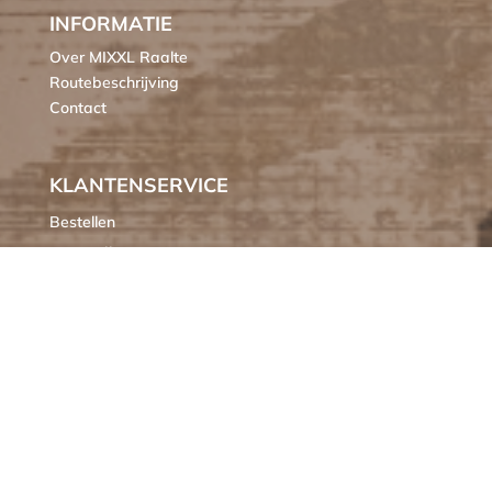
INFORMATIE
Over MIXXL Raalte
Routebeschrijving
Contact
KLANTENSERVICE
Bestellen
Verzendkosten
Ruilen of retourneren
Klachten
Algemene voorwaarden
Cookieverklaring MIXXL