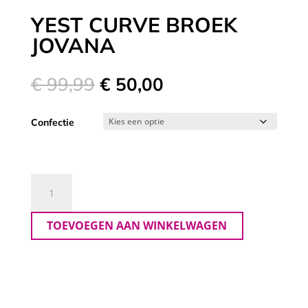
YEST CURVE BROEK
JOVANA
Oorspronkelijke
Huidige
€
99,99
€
50,00
prijs
prijs
was:
is:
Confectie
€ 99,99.
€ 50,00.
Yest
Curve
Broek
TOEVOEGEN AAN WINKELWAGEN
Jovana
aantal