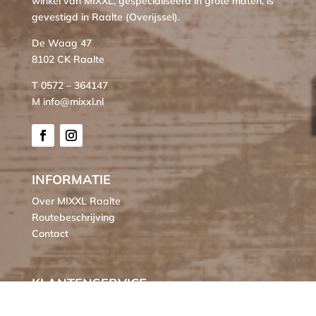
winkel van MIXXL, gespecialiseerd in grote maten, is
gevestigd in Raalte (Overijssel).
De Waag 47
8102 CK Raalte
T 0572 – 364147
M info@mixxl.nl
INFORMATIE
Over MIXXL Raalte
Routebeschrijving
Contact
KLANTENSERVICE
Bestellen