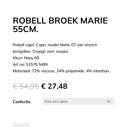
ROBELL BROEK MARIE
55CM.
Robell capri. Capri, model Marie 07 van stretch
bengaline. Draagt zeer soepel,
Kleur: Navy 69.
Art no: 51576 5499
Materiaal: 72% viscose, 24% polyamide, 4% elasthan..
Oorspronkelijke
Huidige
€
54,95
€
27,48
prijs
prijs
was:
is:
Confectie
€ 54,95.
€ 27,48.
Robell