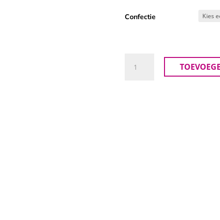
Confectie
Robell
TOEVOEG
Broek
Marie
55cm.
aantal