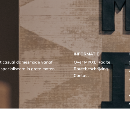
INFORMATIE
met casual damesmode vanaf
Over MIXXL Raalte
specialiseerd in grote maten,
Routebeschrijving
Contact