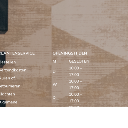
KLANTENSERVICE
OPENINGSTIJDEN
M
GESLOTEN
Bestellen
10:00 –
Verzendkosten
D
17:00
Ruilen of
10:00 –
W
retourneren
17:00
Klachten
10:00 –
D
17:00
Algemene
10:00 –
voorwaarden
V
17:00
Cookieverklaring
10:00 –
Z
MIXXL
16:00