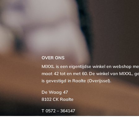
OVER ONS
MIXXL is een eigentijdse winkel en webshop 
maat 42 tot en met 60. De winkel van MIXXL, ge
is gevestigd in Raalte (Overijssel).
De Waag 47
8102 CK Raalte
T 0572 – 364147
M info@mixxl.nl