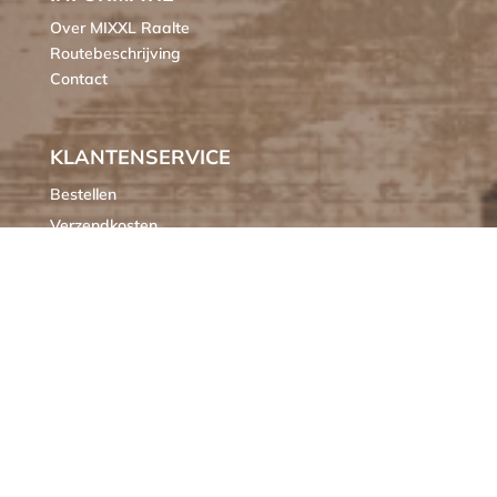
Over MIXXL Raalte
Routebeschrijving
Contact
KLANTENSERVICE
Bestellen
Verzendkosten
Ruilen of retourneren
Klachten
Algemene voorwaarden
Cookieverklaring MIXXL
OPENINGSTIJDEN