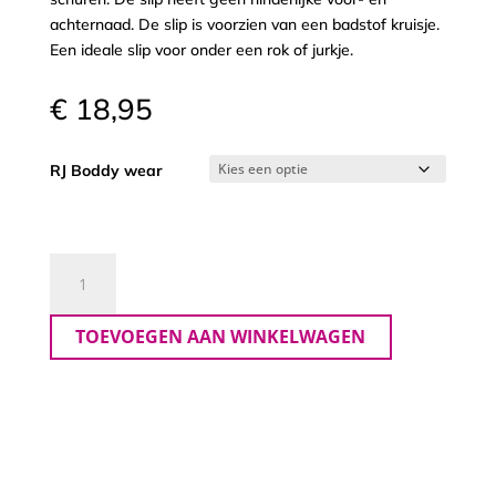
achternaad. De slip is voorzien van een badstof kruisje.
Een ideale slip voor onder een rok of jurkje.
€
18,95
RJ Boddy wear
Rj
Boddywear
Short
TOEVOEGEN AAN WINKELWAGEN
met
pijp
aantal