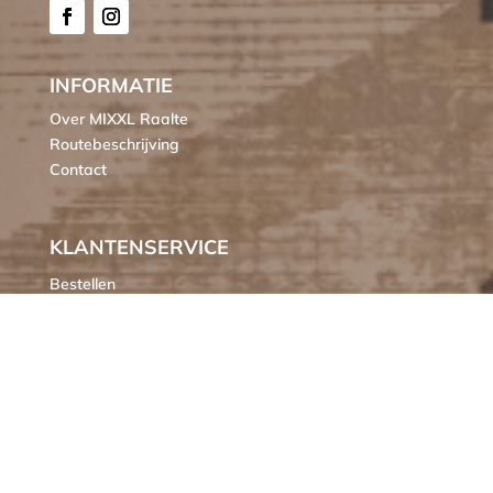
INFORMATIE
Over MIXXL Raalte
Routebeschrijving
Contact
KLANTENSERVICE
Bestellen
Verzendkosten
Ruilen of retourneren
Klachten
Algemene voorwaarden
Cookieverklaring MIXXL