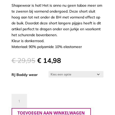
Shapewear is hot! Het is anno nu geen taboe meer om
te zweren bij vormend ondergoed. Deze short sluit
hoog aan tot net onder de BH met vormend effect op
de buik. Doordat deze short langere pijpjes heeft is dit
artikel perfect te dragen onder een jurkje en voorkomt
het schurende bovenbenen.
Kleur is donkerrood.
Materiaal: 90% polyamide 10% elastomeer
Oorspronkelijke
Huidige
€
29,95
€
14,98
prijs
prijs
was:
is:
RJ Boddy wear
€ 29,95.
€ 14,98.
Rj
Boddywear
Shape
TOEVOEGEN AAN WINKELWAGEN
Short