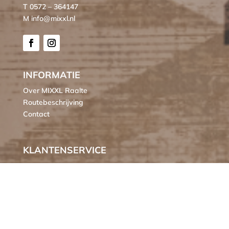
T 0572 – 364147
M info@mixxl.nl
INFORMATIE
Over MIXXL Raalte
Routebeschrijving
Contact
KLANTENSERVICE
Bestellen
Verzendkosten
Ruilen of retourneren
Klachten
Algemene voorwaarden