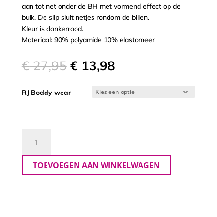
aan tot net onder de BH met vormend effect op de
buik. De slip sluit netjes rondom de billen.
Kleur is donkerrood.
Materiaal: 90% polyamide 10% elastomeer
Oorspronkelijke
Huidige
€
27,95
€
13,98
prijs
prijs
was:
is:
RJ Boddy wear
€ 27,95.
€ 13,98.
Rj
Boddywear
Shape
TOEVOEGEN AAN WINKELWAGEN
Maxi
Slip
aantal