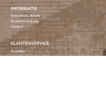
INFORMATIE
Over MIXXL Raalte
Routebeschrijving
Contact
KLANTENSERVICE
Bestellen
Verzendkosten
Ruilen of retourneren
Klachten
Algemene voorwaarden
Cookieverklaring MIXXL