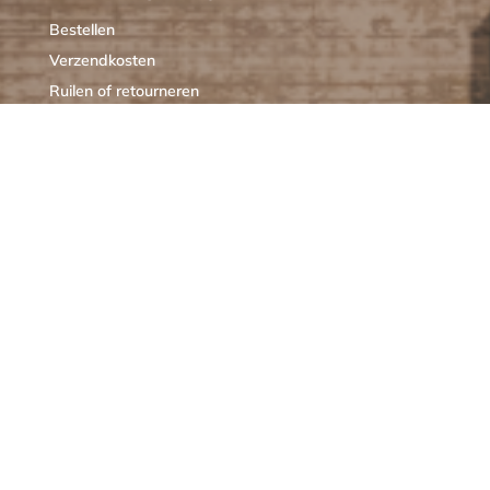
Bestellen
Verzendkosten
Ruilen of retourneren
Klachten
Algemene voorwaarden
Cookieverklaring MIXXL
OPENINGSTIJDEN
M
GESLOTEN
D
10:00 – 17:00
W
10:00 – 17:00
D
10:00 – 17:00
V
10:00 – 17:00
Z
10:00 – 16:00