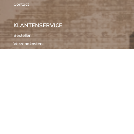
Contact
KLANTENSERVICE
Bestellen
Verzendkosten
Ruilen of retourneren
Klachten
Algemene voorwaarden
Cookieverklaring MIXXL
OPENINGSTIJDEN
M
GESLOTEN
D
10:00 – 17:00