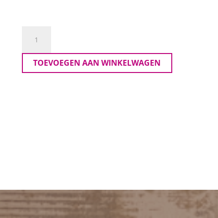
Le
ma
Pa
TOEVOEGEN AAN WINKELWAGEN
Rona
aantal