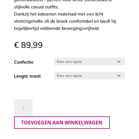
stijlvolle casual outfits.
Dankzij het katoenen materiaal met een licht
stretchgehalte zit de broek comfortabel en biedt hij
tegelijkertijd voldoende bewegingsvrijheid.
€
89,99
Confectie
Lengte maat
Le
ma
Pa
TOEVOEGEN AAN WINKELWAGEN
Dora
aantal