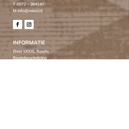
T 0572 – 364147
M info@mixxl.nl
INFORMATIE
Over MIXXL Raalte
Routebeschrijving
Contact
KLANTENSERVICE
Bestellen
Verzendkosten
Ruilen of retourneren
Klachten
Algemene voorwaarden