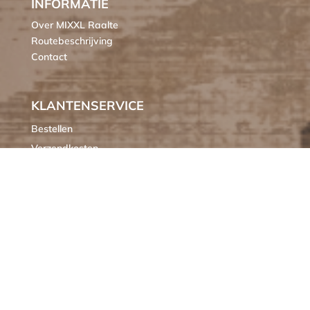
INFORMATIE
Over MIXXL Raalte
Routebeschrijving
Contact
KLANTENSERVICE
Bestellen
Verzendkosten
Ruilen of retourneren
Klachten
Algemene voorwaarden
Cookieverklaring MIXXL
OPENINGSTIJDEN