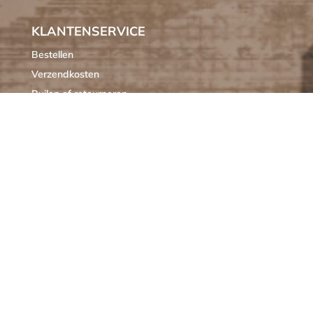
KLANTENSERVICE
Bestellen
Verzendkosten
Ruilen of retourneren
Klachten
Algemene voorwaarden
Cookieverklaring MIXXL
OPENINGSTIJDEN
M
GESLOTEN
D
10:00 – 17:00
W
10:00 – 17:00
D
10:00 – 17:00