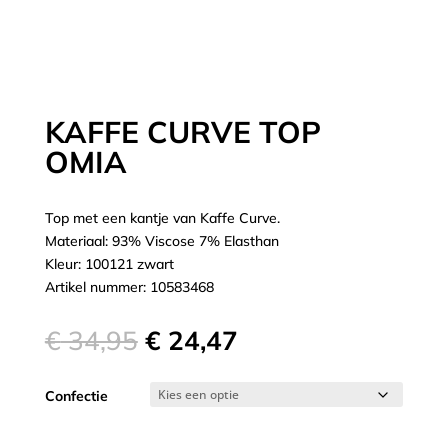
KAFFE CURVE TOP
OMIA
Top met een kantje van Kaffe Curve.
Materiaal: 93% Viscose 7% Elasthan
Kleur: 100121 zwart
Artikel nummer: 10583468
Oorspronkelijke
Huidige
€
34,95
€
24,47
prijs
prijs
was:
is:
Confectie
€ 34,95.
€ 24,47.