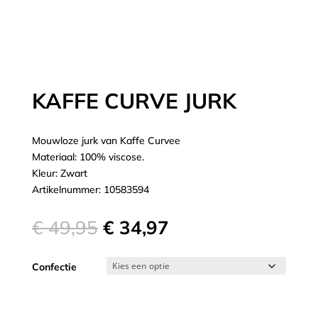
KAFFE CURVE JURK
Mouwloze jurk van Kaffe Curvee
Materiaal: 100% viscose.
Kleur: Zwart
Artikelnummer: 10583594
Oorspronkelijke
Huidige
€
49,95
€
34,97
prijs
prijs
was:
is:
Confectie
€ 49,95.
€ 34,97.