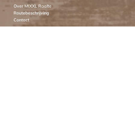
Over MIXXL Raalte
Routebeschrijving
Contact
KLANTENSERVICE
Bestellen
Verzendkosten
Ruilen of retourneren
Klachten
Algemene voorwaarden
Cookieverklaring MIXXL
OPENINGSTIJDEN