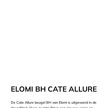
ELOMI BH CATE ALLURE
De Cate Allure beugel BH van Elomi is uitgevoerd in de
kleur Black. Deze zwarte BH is een nieuwe versie op