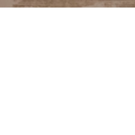
KLANTENSERVICE
Bestellen
Verzendkosten
Ruilen of retourneren
Klachten
Algemene voorwaarden
Cookieverklaring MIXXL
OPENINGSTIJDEN
M
GESLOTEN
D
10:00 – 17:00
W
10:00 – 17:00
D
10:00 – 17:00