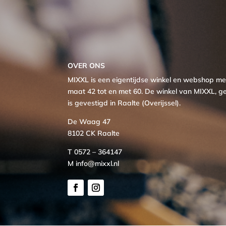
OVER ONS
MIXXL is een eigentijdse winkel en webshop 
maat 42 tot en met 60. De winkel van MIXXL, ge
is gevestigd in Raalte (Overijssel).
De Waag 47
8102 CK Raalte
T 0572 – 364147
M info@mixxl.nl