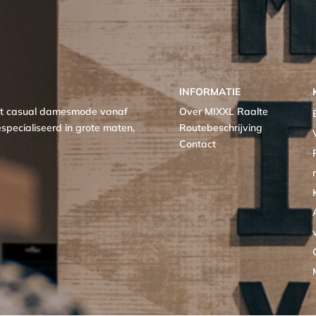
INFORMATIE
met casual damesmode vanaf
Over MIXXL Raalte
specialiseerd in grote maten,
Routebeschrijving
Contact