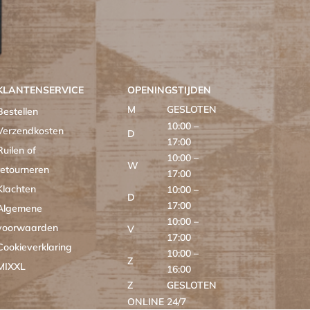
KLANTENSERVICE
OPENINGSTIJDEN
M
GESLOTEN
Bestellen
10:00 –
Verzendkosten
D
17:00
Ruilen of
10:00 –
W
retourneren
17:00
Klachten
10:00 –
D
17:00
Algemene
10:00 –
voorwaarden
V
17:00
Cookieverklaring
10:00 –
Z
MIXXL
16:00
Z
GESLOTEN
ONLINE
24/7