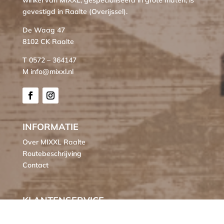
winkel van MIXXL, gespecialiseerd in grote maten, is
gevestigd in Raalte (Overijssel).
De Waag 47
8102 CK Raalte
T 0572 – 364147
M info@mixxl.nl
INFORMATIE
Over MIXXL Raalte
Routebeschrijving
Contact
KLANTENSERVICE
Bestellen