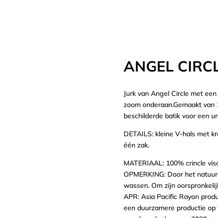
ANGEL CIRCL
Jurk van Angel Circle met ee
zoom onderaan.Gemaakt van 1
beschilderde batik voor een u
DETAILS: kleine V-hals met k
één zak.
MATERIAAL: 100% crincle vi
OPMERKING: Door het natuurlij
wassen. Om zijn oorspronkelij
APR: Asia Pacific Rayon produ
een duurzamere productie op v