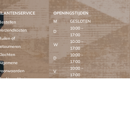
KLANTENSERVICE
OPENINGSTIJDEN
M
GESLOTEN
Bestellen
10:00 –
Verzendkosten
D
17:00
Ruilen of
10:00 –
W
retourneren
17:00
Klachten
10:00 –
D
17:00
Algemene
10:00 –
voorwaarden
V
17:00
Cookieverklaring
10:00 –
Z
MIXXL
16:00
Z
GESLOTEN
ONLINE
24/7