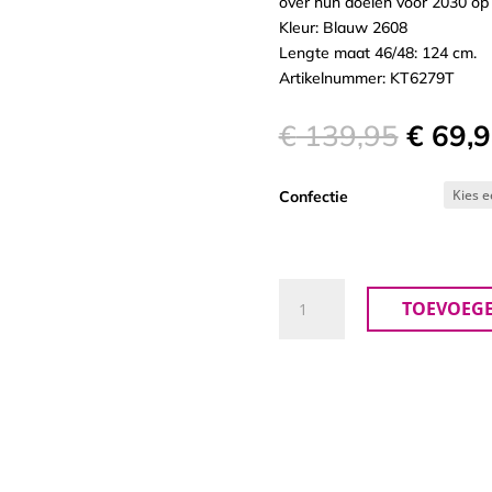
over hun doelen voor 2030 op
Kleur: Blauw 2608
Lengte maat 46/48: 124 cm.
Artikelnummer: KT6279T
Oorspr
€
139,95
€
69,9
prijs
was:
Confectie
€ 139,
Angel
TOEVOEG
Circle
Jurk
aantal