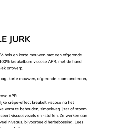
E JURK
n V-hals en korte mouwen met een afgeronde
00% kreukelbare viscose APR, met de hand
niek ontwerp.
raag, korte mouwen, afgeronde zoom onderaan,
scose APR
ke crêpe-effect kreukelt viscose na het
ke vorm te behouden, simpelweg ijzer of stoom.
ceert viscosevezels en -stoffen. Ze werken aan
eel niveaus, bijvoorbeeld herbebossing. Lees