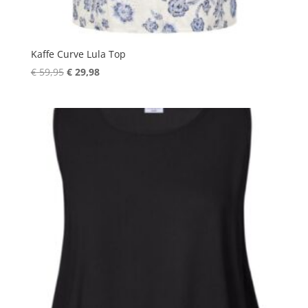
Kaffe Curve Lula Top
Oorspronkelijke
Huidige
€
59,95
€
29,98
prijs
prijs
was:
is:
€ 59,95.
€ 29,98.