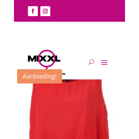
Home
/
Shirt/top
/
Top
/ Mouwloos
Mouwloos
Resultaat 1–12 van de 31 resultaten wordt getoond
Aanbieding!