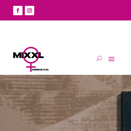
Home
/
Shirt/top
/
Shirt
/ Kort
Kort
Geen producten gevonden die aan je
zoekcriteria voldoen.