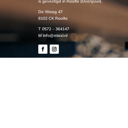
is gevestigd in Raalte (Overijssel).
De Waag 47
8102 CK Raalte
T 0572 – 364147
M info@mixxl.nl