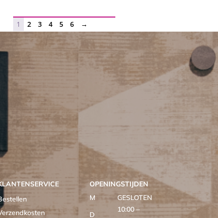
was:
is:
€ 67,95.
€ 33,98.
1
2
3
4
5
6
→
KLANTENSERVICE
OPENINGSTIJDEN
M
GESLOTEN
Bestellen
10:00 –
Verzendkosten
D