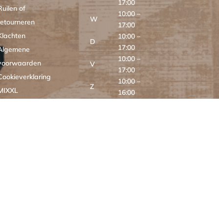
17:00
Ruilen of
10:00 –
W
retourneren
17:00
Klachten
10:00 –
D
17:00
Algemene
10:00 –
voorwaarden
V
17:00
Cookieverklaring
10:00 –
Z
MIXXL
16:00
Z
GESLOTEN
ONLINE
24/7