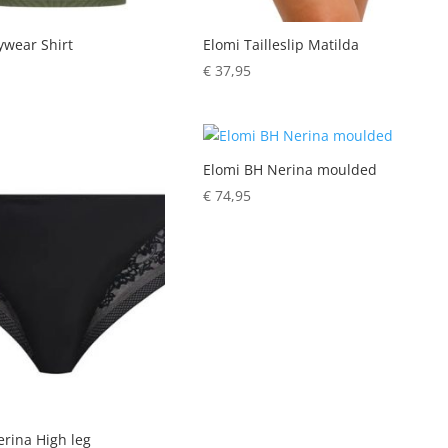
ywear Shirt
Elomi Tailleslip Matilda
€
37,95
Elomi BH Nerina moulded
€
74,95
erina High leg