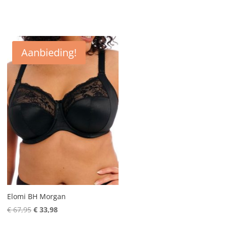
Aanbieding!
Elomi BH Morgan
Oorspronkelijke
Huidige
€
67,95
€
33,98
prijs
prijs