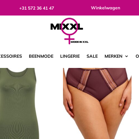
Winkelwagen
+31 572 36 41 47
toond
ESSOIRES
BEENMODE
LINGERIE
SALE
MERKEN
O