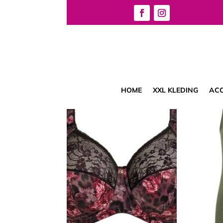
Home
/ Lingerie
Lingerie
Resultaat 1–12 van de 71 resultaten wordt ge
HOME
XXL KLEDING
ACC