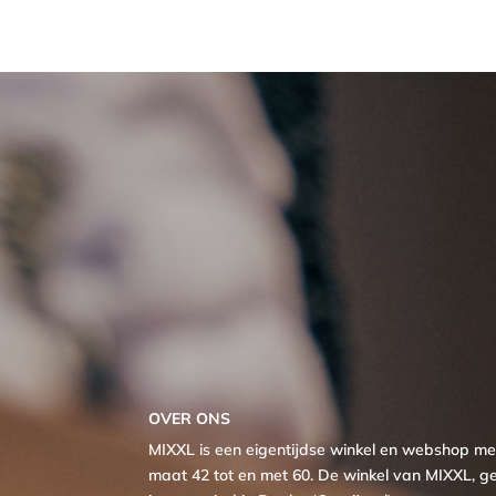
was:
is:
€ 29,95.
€ 14,98.
OVER ONS
MIXXL is een eigentijdse winkel en webshop 
maat 42 tot en met 60. De winkel van MIXXL, ge