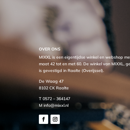
OVER ONS
MIXXL is een eigentijdse winkel en webshop 
maat 42 tot en met 60. De winkel van MIXXL, ge
is gevestigd in Raalte (Overijssel).
De Waag 47
8102 CK Raalte
T 0572 – 364147
M info@mixxl.nl