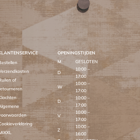
KLANTENSERVICE
OPENINGSTIJDEN
M
GESLOTEN
Bestellen
10:00 –
Verzendkosten
D
17:00
Ruilen of
10:00 –
W
retourneren
17:00
Klachten
10:00 –
D
17:00
Algemene
10:00 –
voorwaarden
V
17:00
Cookieverklaring
10:00 –
Z
MIXXL
16:00