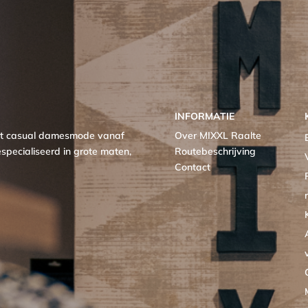
INFORMATIE
met casual damesmode vanaf
Over MIXXL Raalte
specialiseerd in grote maten,
Routebeschrijving
Contact