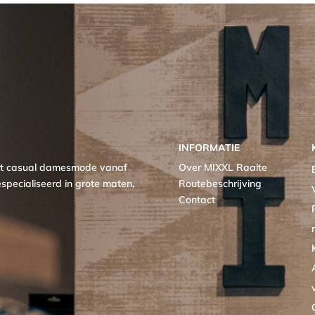
INFORMATIE
met casual damesmode vanaf
Over MIXXL Raalte
specialiseerd in grote maten,
Routebeschrijving
Contact