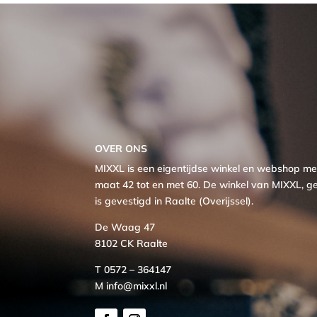
€ 89,95.
€ 44,98.
OVER ONS
MIXXL is een eigentijdse winkel en webshop 
maat 42 tot en met 60. De winkel van MIXXL, ge
is gevestigd in Raalte (Overijssel).
De Waag 47
8102 CK Raalte
T 0572 – 364147
M info@mixxl.nl