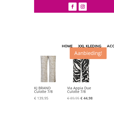
Home
/
Broek
/
Culotte
/ 7/8
7/8
Toont alle 2 resultaten
HOME
XXL KLEDING
ACC
Aanbieding!
KJ BRAND
Via Appia Due
Culotte 7/8
Culotte 7/8
Oorspronkelijke
Huidige
€
139,95
€
89,95
€
44,98
prijs
prijs
was:
is: