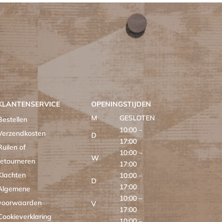
KLANTENSERVICE
OPENINGSTIJDEN
M
GESLOTEN
Bestellen
10:00 –
Verzendkosten
D
17:00
Ruilen of
10:00 –
W
retourneren
17:00
Klachten
10:00 –
D
17:00
Algemene
10:00 –
voorwaarden
V
17:00
Cookieverklaring
10:00 –