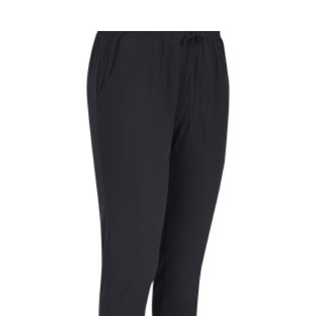
prijs
prijs
was:
is:
€ 109,95.
€ 54,98.