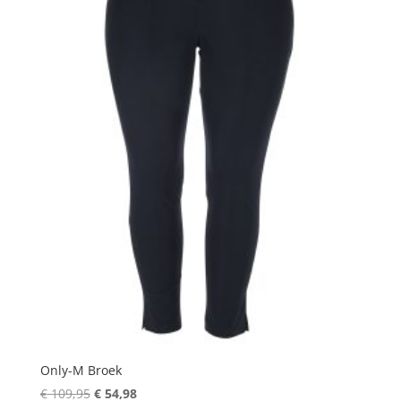
Only-M Broek
Oorspronkelijke
Huidige
€
109,95
€
54,98