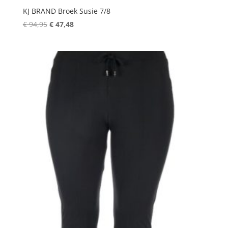
KJ BRAND Broek Susie 7/8
Oorspronkelijke
Huidige
€
94,95
€
47,48
prijs
prijs
was:
is:
€ 94,95.
€ 47,48.