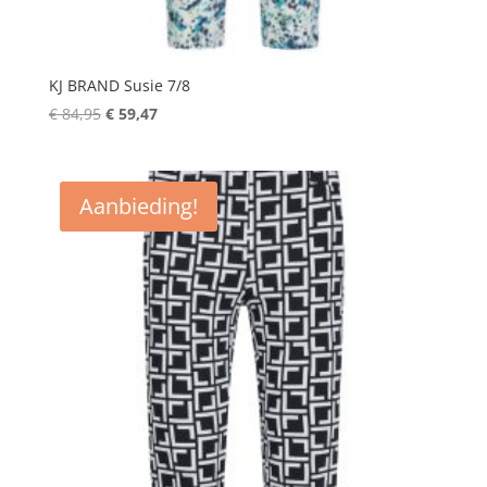
KJ BRAND Susie 7/8
Oorspronkelijke
Huidige
€
84,95
€
59,47
prijs
prijs
was:
is:
€ 84,95.
€ 59,47.
Aanbieding!