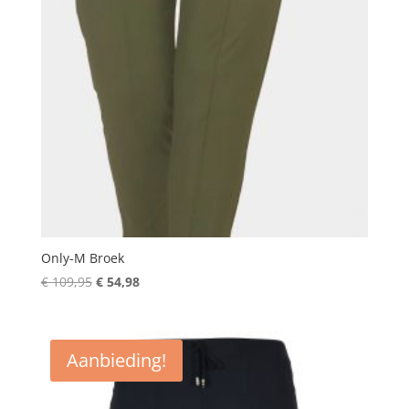
Only-M Broek
Oorspronkelijke
Huidige
€
109,95
€
54,98
prijs
prijs
was:
is:
€ 109,95.
€ 54,98.
Aanbieding!