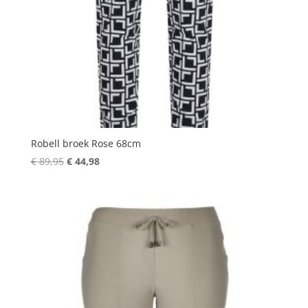
Robell broek Rose 68cm
Oorspronkelijke
Huidige
€
89,95
€
44,98
prijs
prijs
was:
is:
€ 89,95.
€ 44,98.