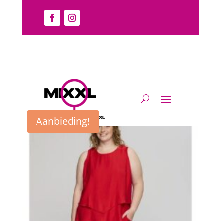
Home
/
Broek
/
Broek
/ 7/8
7/8
Toont alle 10 resultaten
Aanbieding!