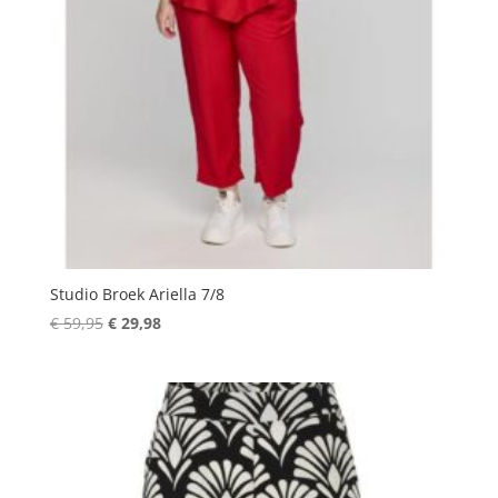
Studio Broek Ariella 7/8
Oorspronkelijke
Huidige
€
59,95
€
29,98
prijs
prijs
was:
is:
€ 59,95.
€ 29,98.