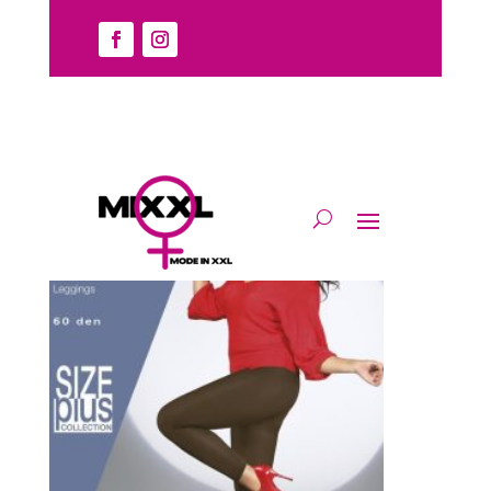
Home
/
Beenmode
/
Legging
/ Divers
Divers
Enig resultaat