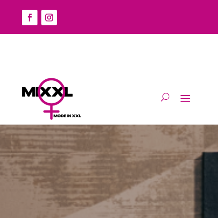
Home
/
Accessoires
/
Sieraden
/ Divers
Divers
Geen producten gevonden die aan je
zoekcriteria voldoen.