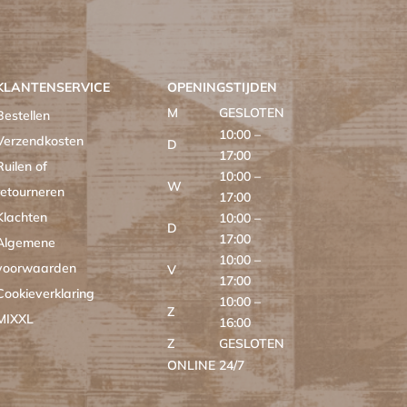
KLANTENSERVICE
OPENINGSTIJDEN
M
GESLOTEN
Bestellen
10:00 –
Verzendkosten
D
17:00
Ruilen of
10:00 –
W
retourneren
17:00
Klachten
10:00 –
D
17:00
Algemene
10:00 –
voorwaarden
V
17:00
Cookieverklaring
10:00 –
Z
MIXXL
16:00
Z
GESLOTEN
ONLINE
24/7