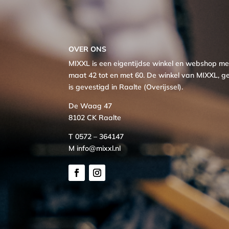
OVER ONS
MIXXL is een eigentijdse winkel en webshop 
maat 42 tot en met 60. De winkel van MIXXL, ge
is gevestigd in Raalte (Overijssel).
De Waag 47
8102 CK Raalte
T 0572 – 364147
M info@mixxl.nl