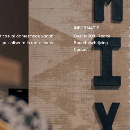
INFORMATIE
met casual damesmode vanaf
Over MIXXL Raalte
specialiseerd in grote maten,
Routebeschrijving
Contact