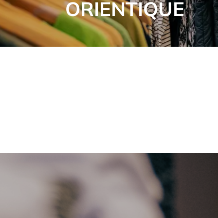
ORIENTIQUE
Categorie
Merk
Maat
Kleur
Seizoen