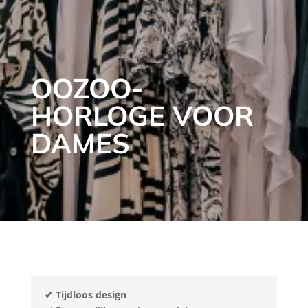
​OOZOO-
HORLOGE VOOR
DAMES
✔
Tijdloos design