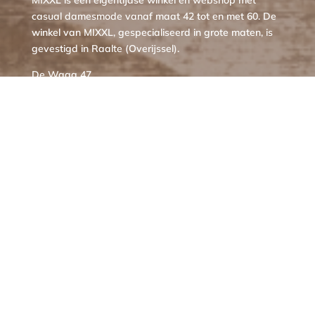
casual damesmode vanaf maat 42 tot en met 60. De
winkel van MIXXL, gespecialiseerd in grote maten, is
gevestigd in Raalte (Overijssel).
De Waag 47
8102 CK Raalte
T 0572 – 364147
M info@mixxl.nl
INFORMATIE
Over MIXXL Raalte
Routebeschrijving
Contact
KLANTENSERVICE