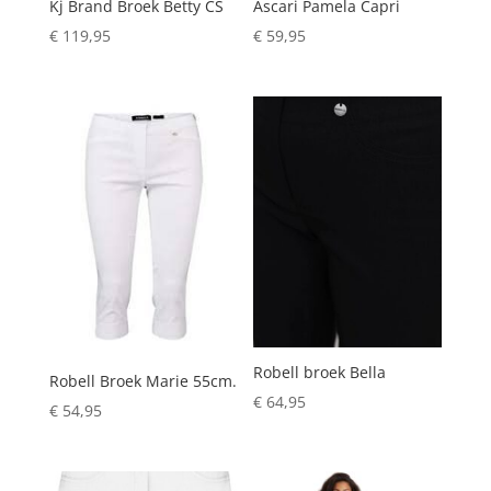
Kj Brand Broek Betty CS
Ascari Pamela Capri
€
119,95
€
59,95
Robell broek Bella
Robell Broek Marie 55cm.
€
64,95
€
54,95