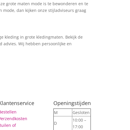
 Onze grote maten mode is te bewonderen en te
en mode, dan kijken onze stijladviseurs graag
ige kleding in grote kledingmaten. Bekijk de
end advies. Wij hebben persoonlijke en
Klantenservice
Openingstijden
Bestellen
M
Gesloten
Verzendkosten
10:00 –
D
Ruilen of
17:00