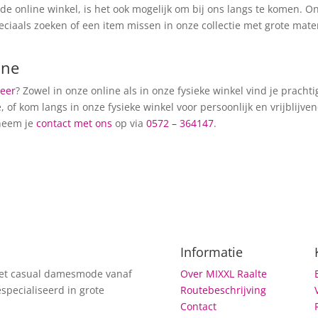
a de online winkel, is het ook mogelijk om bij ons langs te komen.
peciaals zoeken of een item missen in onze collectie met grote mat
ine
meer
? Zowel in onze online als in onze fysieke winkel vind je pracht
, of kom langs in onze fysieke winkel voor persoonlijk en vrijblijv
 neem je
contact met ons
op via
0572 – 364147
.
Informatie
met casual damesmode vanaf
Over MIXXL Raalte
specialiseerd in grote
Routebeschrijving
Contact