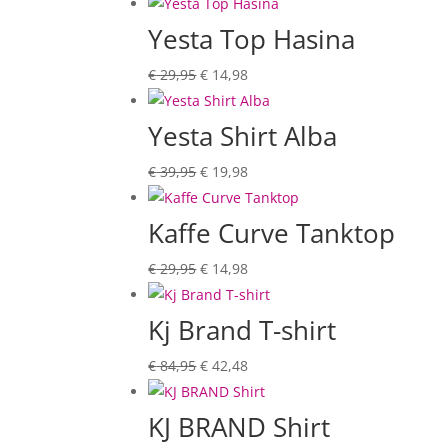
prijs
prijs
was:
is:
Yesta Top Hasina
€ 44,95.
€ 22,48.
Oorspronkelijke
Huidige
€
29,95
€
14,98
prijs
prijs
was:
is:
Yesta Shirt Alba
€ 29,95.
€ 14,98.
Oorspronkelijke
Huidige
€
39,95
€
19,98
prijs
prijs
was:
is:
Kaffe Curve Tanktop
€ 39,95.
€ 19,98.
Oorspronkelijke
Huidige
€
29,95
€
14,98
prijs
prijs
was:
is:
Kj Brand T-shirt
€ 29,95.
€ 14,98.
Oorspronkelijke
Huidige
€
84,95
€
42,48
prijs
prijs
was:
is:
KJ BRAND Shirt
€ 84,95.
€ 42,48.