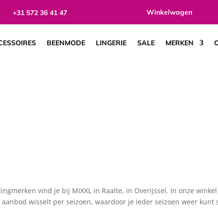
Winkelwagen
+31 572 36 41 47
en in Overijssel
CESSOIRES
BEENMODE
LINGERIE
SALE
MERKEN
O
gmerken vind je bij MIXXL in Raalte, in Overijssel. In onze winke
 aanbod wisselt per seizoen, waardoor je ieder seizoen weer kunt s