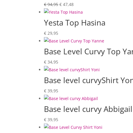
Oorspronkelijke
Huidige
€
94,95
€
47,48
prijs
prijs
was:
is:
Yesta Top Hasina
€ 94,95.
€ 47,48.
€
29,95
Base Level Curvy Top Y
€
34,95
Base level curvyShirt Yo
€
39,95
Base level curvy Abbigail
€
39,95