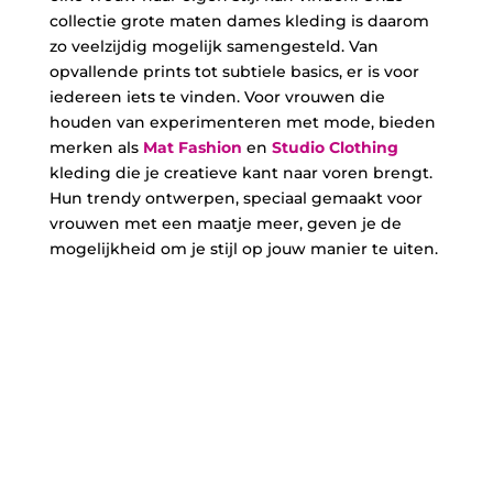
collectie grote maten dames kleding is daarom
zo veelzijdig mogelijk samengesteld. Van
opvallende prints tot subtiele basics, er is voor
iedereen iets te vinden. Voor vrouwen die
houden van experimenteren met mode, bieden
merken als
Mat Fashion
en
Studio Clothing
kleding die je creatieve kant naar voren brengt.
Hun trendy ontwerpen, speciaal gemaakt voor
vrouwen met een maatje meer, geven je de
mogelijkheid om je stijl op jouw manier te uiten.
Als je liever gaat voor een meer klassieke look,
dan zijn de tijdloze ontwerpen van
Yesta
en
Ascari
perfect. Of je nu kiest voor casual, chic, of
een combinatie van beide, met onze grote
maten dames kleding creëer je altijd de perfecte
look. Mocht je iets speciaals zoeken of mis je een
item in de collectie, laat het ons weten en we
helpen je graag verder.