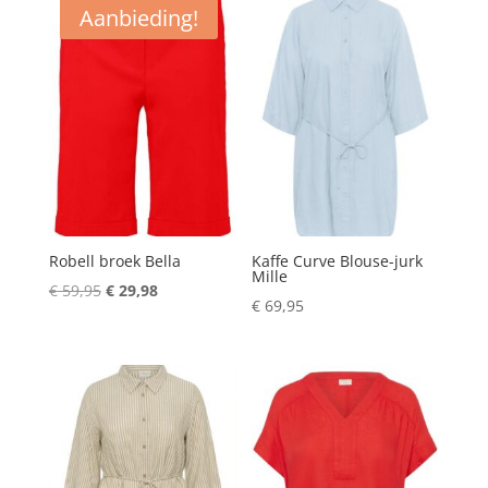
Aanbieding!
Robell broek Bella
Kaffe Curve Blouse-jurk
Mille
Oorspronkelijke
Huidige
€
59,95
€
29,98
€
69,95
prijs
prijs
was:
is:
€ 59,95.
€ 29,98.