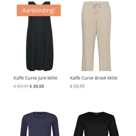
was:
is:
€ 59,99.
€ 30,00.
Aanbieding!
Kaffe Curve Jurk Mille
Kaffe Curve Broek Mille
Oorspronkelijke
Huidige
€
59,99
€
30,00
€
69,95
prijs
prijs
was:
is:
€ 59,99.
€ 30,00.