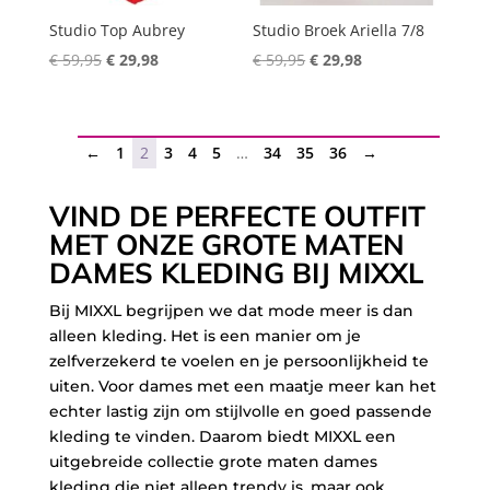
Studio Top Aubrey
Studio Broek Ariella 7/8
Oorspronkelijke
Huidige
Oorspronkelijke
Huidige
€
59,95
€
29,98
€
59,95
€
29,98
prijs
prijs
prijs
prijs
was:
is:
was:
is:
€ 59,95.
€ 29,98.
€ 59,95.
€ 29,98.
←
1
2
3
4
5
…
34
35
36
→
VIND DE PERFECTE OUTFIT
MET ONZE GROTE MATEN
DAMES KLEDING BIJ MIXXL
Bij MIXXL begrijpen we dat mode meer is dan
alleen kleding. Het is een manier om je
zelfverzekerd te voelen en je persoonlijkheid te
uiten. Voor dames met een maatje meer kan het
echter lastig zijn om stijlvolle en goed passende
kleding te vinden. Daarom biedt MIXXL een
uitgebreide collectie grote maten dames
kleding die niet alleen trendy is, maar ook