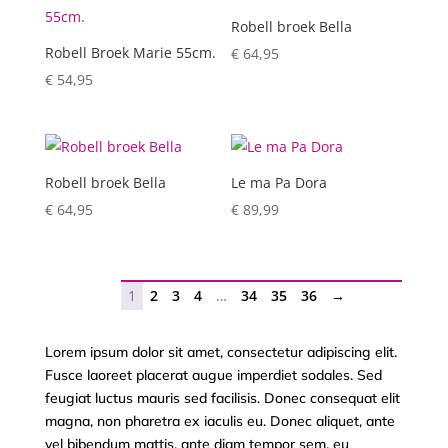
Robell broek Bella
Robell Broek Marie 55cm.
€
64,95
€
54,95
Robell broek Bella
Le ma Pa Dora
€
64,95
€
89,99
1
2
3
4
…
34
35
36
→
Lorem ipsum dolor sit amet, consectetur adipiscing elit.
Fusce laoreet placerat augue imperdiet sodales. Sed
feugiat luctus mauris sed facilisis. Donec consequat elit
magna, non pharetra ex iaculis eu. Donec aliquet, ante
vel bibendum mattis, ante diam tempor sem, eu