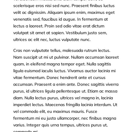
scelerisque eros nisi sed nunc. Praesent finibus luctus
velit ac dignissim. Aliquam ipsum enim, maximus eget
venenatis sed, faucibus id augue. In fermentum at
lectus a laoreet. Proin sed odio vitae erat dictum
volutpat sit amet at sapien. Vestibulum justo sem,
ultrices ac elit nec, luctus vulputate nunc.
Cras non vulputate tellus, malesuada rutrum lectus.
Nam suscipit ut mi ut pulvinar. Nullam accumsan laoreet
quam, in eleifend magna tempor eget. Nulla sagittis
ligula euismod iaculis luctus. Vivamus auctor lacinia mi
vitae fermentum. Donec hendrerit ante et cursus
accumsan. Praesent a enim ante. Donec sagittis viverra
purus, id ultrices ligula pellentesque ut. Etiam ac massa
diam. Nulla lectus purus, ultrices vel magna in, lacinia
imperdiet lectus. Maecenas fringilla lacinia interdum. Ut
vel commodo elit, eu maximus mauris. Fusce
fermentum mi eu justo ullamcorper, nec finibus magna
varius. Integer quis urna tempus, ultrices purus ut,
commodo mi.